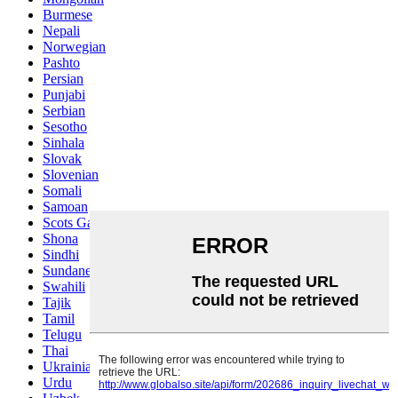
Burmese
Nepali
Norwegian
Pashto
Persian
Punjabi
Serbian
Sesotho
Sinhala
Slovak
Slovenian
Somali
Samoan
Scots Gaelic
Shona
Sindhi
Sundanese
Swahili
Tajik
Tamil
Telugu
Thai
Ukrainian
Urdu