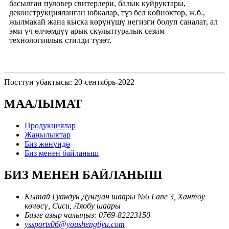
басылган пуловер свитерлери, балык куйруктары,
деконструкцияланган юбкалар, түз бел көйнөктөр, ж.б.,
жылмакай жана кыска көрүнүшү негизги болуп саналат, ал
эми үч өлчөмдүү арык скульптуралык сезим
технологиялык стилди түзөт.
Посттун убактысы: 20-сентябрь-2022
МААЛЫМАТ
Продукциялар
Жаңылыктар
Биз жөнүндө
Биз менен байланыш
БИЗ МЕНЕН БАЙЛАНЫШ
Кытай Гуандун Дунгуан шаары №6 Lane 3, Хантоу
көчөсү, Сиси, Ляобу шаары
Бизге азыр чалыңыз: 0769-82223150
yssports06@youshengtiyu.com