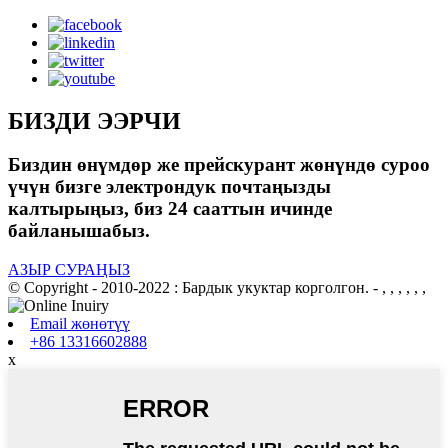
БИЗДИ ЭЭРЧИ
Биздин өнүмдөр же прейскурант жөнүндө суроо
үчүн бизге электрондук почтаңызды
калтырыңыз, биз 24 сааттын ичинде
байланышабыз.
АЗЫР СУРАҢЫЗ
© Copyright - 2010-2022 : Бардык укуктар корголгон.
- , , , , , ,
Email жөнөтүү
+86 13316602888
x