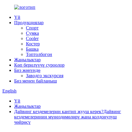
Үй
Продукциялар
Спорт
Сумка
Cooler
Костер
Башка
Топтолбогон
Жаңылыктар
Көп берилүүчү суроолор
Биз жөнүндө
Заводго экскурсия
Биз менен байланыш
English
Үй
Жаңылыктар
Дайвинг кездемелерин кантип жууш керек?Дайвинг
кездемелеринин мүнөздөмөлөрү жана колдонулуш
чөйрөсү