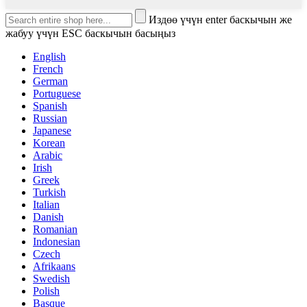
Издөө үчүн enter баскычын же
жабуу үчүн ESC баскычын басыңыз
English
French
German
Portuguese
Spanish
Russian
Japanese
Korean
Arabic
Irish
Greek
Turkish
Italian
Danish
Romanian
Indonesian
Czech
Afrikaans
Swedish
Polish
Basque