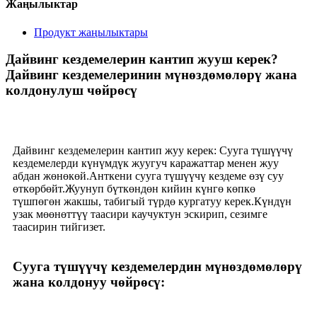
Жаңылыктар
Продукт жаңылыктары
Дайвинг кездемелерин кантип жууш керек?
Дайвинг кездемелеринин мүнөздөмөлөрү жана
колдонулуш чөйрөсү
Дайвинг кездемелерин кантип жуу керек: Сууга түшүүчү
кездемелерди күнүмдүк жуугуч каражаттар менен жуу
абдан жөнөкөй.Анткени сууга түшүүчү кездеме өзү суу
өткөрбөйт.Жуунуп бүткөндөн кийин күнгө көпкө
түшпөгөн жакшы, табигый түрдө кургатуу керек.Күндүн
узак мөөнөттүү таасири каучуктун эскирип, сезимге
таасирин тийгизет.
Сууга түшүүчү кездемелердин мүнөздөмөлөрү
жана колдонуу чөйрөсү: