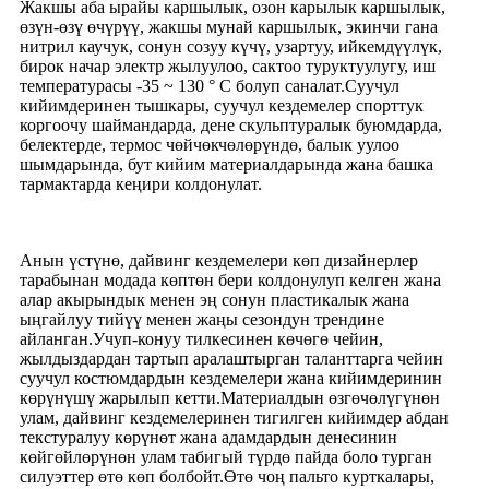
Жакшы аба ырайы каршылык, озон карылык каршылык,
өзүн-өзү өчүрүү, жакшы мунай каршылык, экинчи гана
нитрил каучук, сонун созуу күчү, узартуу, ийкемдүүлүк,
бирок начар электр жылуулоо, сактоо туруктуулугу, иш
температурасы -35 ~ 130 ° C болуп саналат.Суучул
кийимдеринен тышкары, суучул кездемелер спорттук
коргоочу шаймандарда, дене скульптуралык буюмдарда,
белектерде, термос чөйчөкчөлөрүндө, балык уулоо
шымдарында, бут кийим материалдарында жана башка
тармактарда кеңири колдонулат.
Анын үстүнө, дайвинг кездемелери көп дизайнерлер
тарабынан модада көптөн бери колдонулуп келген жана
алар акырындык менен эң сонун пластикалык жана
ыңгайлуу тийүү менен жаңы сезондун трендине
айланган.Учуп-конуу тилкесинен көчөгө чейин,
жылдыздардан тартып аралаштырган таланттарга чейин
суучул костюмдардын кездемелери жана кийимдеринин
көрүнүшү жарылып кетти.Материалдын өзгөчөлүгүнөн
улам, дайвинг кездемелеринен тигилген кийимдер абдан
текстуралуу көрүнөт жана адамдардын денесинин
көйгөйлөрүнөн улам табигый түрдө пайда боло турган
силуэттер өтө көп болбойт.Өтө чоң пальто курткалары,