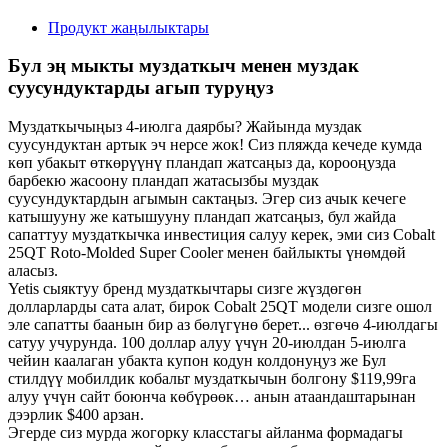
Продукт жаңылыктары
Бул эң мыкты муздаткыч менен муздак
суусундуктарды агып туруңуз
Муздаткычыңыз 4-июлга даярбы? Жайында муздак
суусундуктан артык эч нерсе жок! Сиз пляжда кечеде кумда
көп убакыт өткөрүүнү пландап жатсаңыз да, корооңузда
барбекю жасоону пландап жатасызбы муздак
суусундуктардын агымын сактаңыз. Эгер сиз ачык кечеге
катышууну же катышууну пландап жатсаңыз, бул жайда
сапаттуу муздаткычка инвестиция салуу керек, эми сиз Cobalt
25QT Roto-Molded Super Cooler менен байлыкты үнөмдөй
аласыз.
Yetis сыяктуу бренд муздаткычтары сизге жүздөгөн
долларларды сата алат, бирок Cobalt 25QT модели сизге ошол
эле сапатты баанын бир аз бөлүгүнө берет... өзгөчө 4-июлдагы
сатуу учурунда. 100 доллар алуу үчүн 20-июлдан 5-июлга
чейин каалаган убакта купон кодун колдонуңуз же Бул
стилдүү мобилдик кобальт муздаткычын болгону $119,99га
алуу үчүн сайт боюнча көбүрөөк… анын атаандаштарынан
дээрлик $400 арзан.
Эгерде сиз мурда жогорку класстагы айланма формадагы