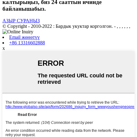
калтырыңыз, биз 24 сааттын ичинде
байланышабыз.
АЗЫР СУРАҢЫЗ
© Copyright - 2010-2022 : Бардык укуктар корголгон.
- , , , , , ,
Email жөнөтүү
+86 13316602888
x