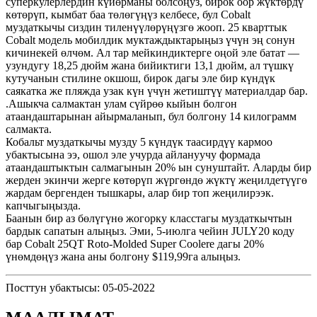
суперкулерлердин күйөрманы болсоңуз, бирок оор жүктөрдү
көтөрүп, кымбат баа төлөгүңүз келбесе, бул Cobalt
муздаткычы сиздин тиленүүлөрүңүзгө жооп. 25 кварттык
Cobalt модель мобилдик муктаждыктарыңыз үчүн эң сонун
кичинекей өлчөм. Ал тар мейкиндиктерге оңой эле батат —
узундугу 18,25 дюйм жана бийиктиги 13,1 дюйм, ал түшкү
кутучанын стилине окшош, бирок дагы эле бир күндүк
саякатка же пляжда узак күн үчүн жетиштүү материалдар бар.
.Ашыкча салмактан улам сүйрөө кыйын болгон
атаандаштарынан айырмаланып, бул болгону 14 килограмм
салмакта.
Кобальт муздаткычы музду 5 күндүк таасирдүү кармоо
убактысына ээ, ошол эле учурда айлануучу формада
атаандаштыктын салмагынын 20% ын сунуштайт. Аларды бир
жерден экинчи жерге көтөрүп жүргөндө жүктү жеңилдетүүгө
жардам бергенден тышкары, алар бир топ жеңилирээк.
капчыгыңызда.
Баанын бир аз бөлүгүнө жогорку класстагы муздаткычтын
бардык сапатын алыңыз. Эми, 5-июлга чейин JULY20 коду
бар Cobalt 25QT Roto-Molded Super Coolere дагы 20%
үнөмдөңүз жана аны болгону $119,99га алыңыз.
Посттун убактысы: 05-05-2022