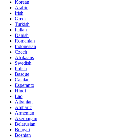
Korean
Arabic
Irish
Greek
Turkish
Italian
Danish
Romanian
Indonesian
Czech
Afrikaans
Swedish
Polish
Basque
Catalan
Esperanto
Hindi
Lao
Albanian
Amharic
Armenian
Azerbaijani
Belarusian
Bengali
Bosnian