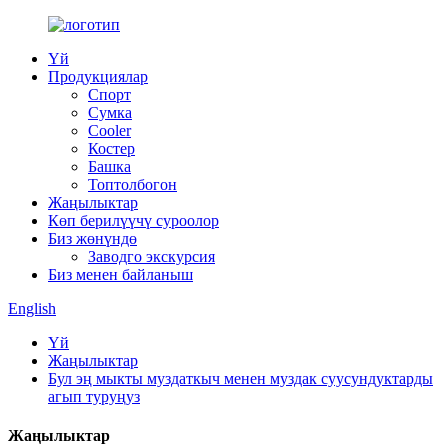
Үй
Продукциялар
Спорт
Сумка
Cooler
Костер
Башка
Топтолбогон
Жаңылыктар
Көп берилүүчү суроолор
Биз жөнүндө
Заводго экскурсия
Биз менен байланыш
English
Үй
Жаңылыктар
Бул эң мыкты муздаткыч менен муздак суусундуктарды
агып туруңуз
Жаңылыктар