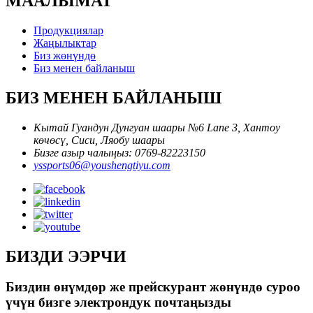
МААЛЫМАТ
Продукциялар
Жаңылыктар
Биз жөнүндө
Биз менен байланыш
БИЗ МЕНЕН БАЙЛАНЫШ
Кытай Гуандун Дунгуан шаары №6 Lane 3, Хантоу
көчөсү, Сиси, Ляобу шаары
Бизге азыр чалыңыз: 0769-82223150
yssports06@youshengtiyu.com
БИЗДИ ЭЭРЧИ
Биздин өнүмдөр же прейскурант жөнүндө суроо
үчүн бизге электрондук почтаңызды