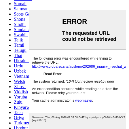
Somali
Samoan
Scots Gaelic
Shona
Sindhi
Sundanese
Swahili
Tajik
Tamil
Telugu
Thai
Ukrainian
Urdu
Uzbek
Vietnamese
Welsh
Xhosa
Yiddish
Yoruba
Zulu
Kinyarwanda
Tatar
Oriya
Turkmen
Uyghur